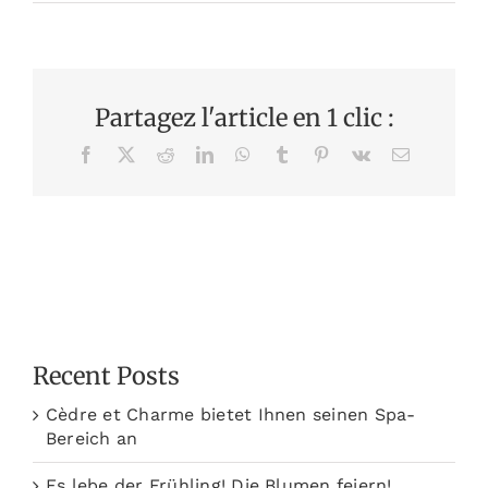
Partagez l'article en 1 clic :
Facebook
X
Reddit
LinkedIn
WhatsApp
Tumblr
Pinterest
Vk
Email
Recent Posts
Cèdre et Charme bietet Ihnen seinen Spa-
Bereich an
Es lebe der Frühling! Die Blumen feiern!