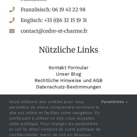
Französisch: 06 19 43 22 98
Englisch: +33 (0)6 32 15 19 31
contact@cedre-et-charme.fr
Nützliche Links
Kontakt Formular
Unser Blog
Rechtliche Hinweise und AGB
Datenschutz-Bestimmungen
_______________________
Buchen Sie Ihr Zimmer
Nous utilisons des cookies pour nous
Paramètres
permettre de mieux comprendre comment le
site est utilisé et faciliter votre navigation. En
continuant à utiliser ce site, vous acceptez
cette politique. Pour changer les paramètres
et voir le détail complet de notre politique de
confidentialité, merci de voir en dessous.