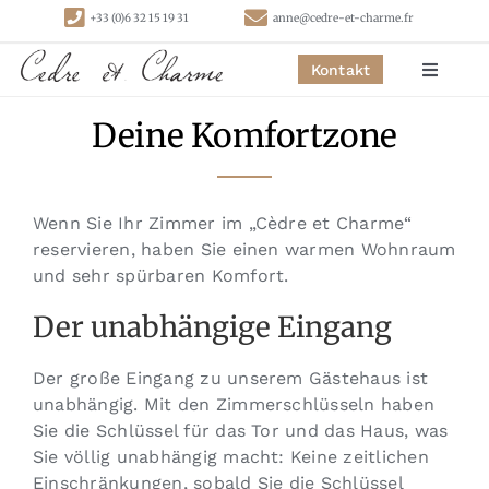
Skip
+33 (0)6 32 15 19 31
anne@cedre-et-charme.fr
to
content
Kontakt
Toggle
Navigat
Deine Komfortzone
Startseite
Schlafzimmer
Wenn Sie Ihr Zimmer im „Cèdre et Charme“
reservieren, haben Sie einen warmen Wohnraum
Hütten
und sehr spürbaren Komfort.
Der unabhängige Eingang
Aktivitäten
Der große Eingang zu unserem Gästehaus ist
unabhängig. Mit den Zimmerschlüsseln haben
Kontakt
Sie die Schlüssel für das Tor und das Haus, was
Sie völlig unabhängig macht: Keine zeitlichen
Einschränkungen, sobald Sie die Schlüssel
Links