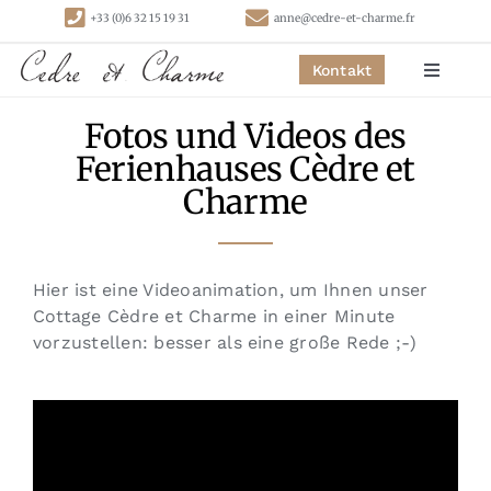
Skip
+33 (0)6 32 15 19 31
anne@cedre-et-charme.fr
to
content
Kontakt
Toggle
Navigat
Fotos und Videos des
Startseite
Ferienhauses Cèdre et
Charme
Schlafzimmer
Hütten
Hier ist eine Videoanimation, um Ihnen unser
Cottage Cèdre et Charme in einer Minute
vorzustellen: besser als eine große Rede ;-)
Aktivitäten
Kontakt
Links