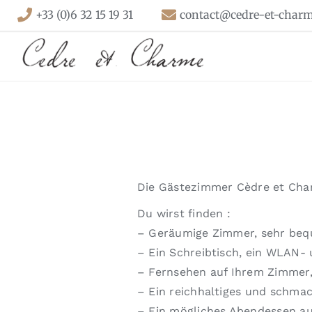
Skip
+33 (0)6 32 15 19 31
contact@cedre-et-charm
to
content
Die Gästezimmer Cèdre et Charm
Du wirst finden :
– Geräumige Zimmer, sehr be
– Ein Schreibtisch, ein WLAN-
– Fernsehen auf Ihrem Zimmer,
– Ein reichhaltiges und schma
– Ein mögliches Abendessen au