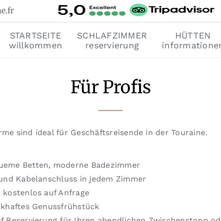
e.fr
STARTSEITE
SCHLAFZIMMER
HÜTTEN
willkommen
reservierung
informatione
Für Profis
e sind ideal für Geschäftsreisende in der Touraine.
queme Betten, moderne Badezimmer
 und Kabelanschluss in jedem Zimmer
 kostenlos auf Anfrage
ckhaftes Genussfrühstück
f Reservierung für Ihren abendlichen Zwischenstopp od