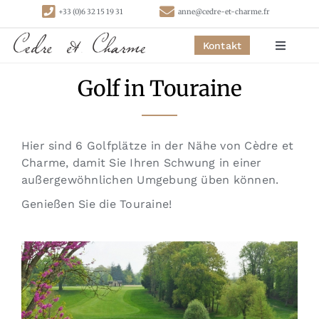
Skip
+33 (0)6 32 15 19 31
anne@cedre-et-charme.fr
to
content
Kontakt
Toggle
Navigat
Golf in Touraine
Startseite
Schlafzimmer
Hier sind 6 Golfplätze in der Nähe von Cèdre et
Charme, damit Sie Ihren Schwung in einer
Hütten
außergewöhnlichen Umgebung üben können.
Genießen Sie die Touraine!
Aktivitäten
Kontakt
Links