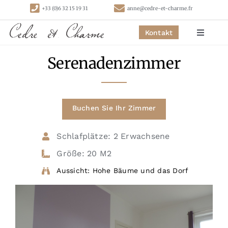
Skip
+33 (0)6 32 15 19 31
anne@cedre-et-charme.fr
to
content
Kontakt
Toggle
Navigat
Serenadenzimmer
Startseite
Schlafzimmer
Buchen Sie Ihr Zimmer
Hütten
Schlafplätze: 2 Erwachsene
Größe: 20 M2
Aktivitäten
Aussicht: Hohe Bäume und das Dorf
Kontakt
Links