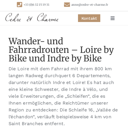
Skip
+33 (0)6 32 15 19 31
anne@cedre-et-charme.fr
to
content
Kontakt
Toggle
Navigat
Startseite
Wander- und
Fahrradrouten – Loire by
Schlafzimmer
Bike und Indre by Bike
Die Loire mit dem Fahrrad mit ihrem 800 km
Hütten
langen Radweg durchquert 6 Departements,
darunter natürlich Indre et Loire! Es hat auch
eine kleine Schwester, die Indre à Vélo, und
Aktivitäten
viele Erweiterungen, die „Schleifen“, die es
Ihnen ermöglichen, die Reichtümer unserer
Kontakt
Region zu entdecken: Die Schleife 16, „Vallée de
l’échandon“, verläuft beispielsweise 4 km von
Saint Branches entfernt.
Links