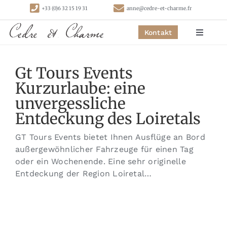
Skip
+33 (0)6 32 15 19 31
anne@cedre-et-charme.fr
to
content
Kontakt
Toggle
Navigat
Startseite
Gt Tours Events
Kurzurlaube: eine
Schlafzimmer
unvergessliche
Entdeckung des Loiretals
Hütten
GT Tours Events bietet Ihnen Ausflüge an Bord
außergewöhnlicher Fahrzeuge für einen Tag
Aktivitäten
oder ein Wochenende. Eine sehr originelle
Entdeckung der Region Loiretal…
Kontakt
Links