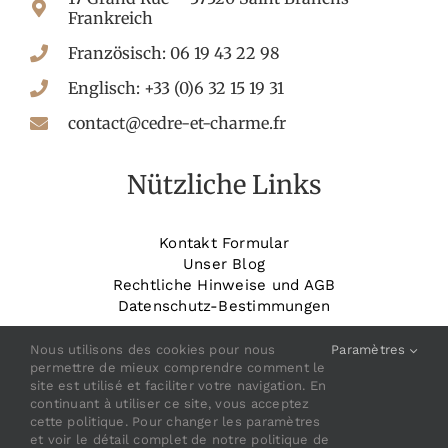
Frankreich
Französisch: 06 19 43 22 98
Englisch: +33 (0)6 32 15 19 31
contact@cedre-et-charme.fr
Nützliche Links
Kontakt Formular
Unser Blog
Rechtliche Hinweise und AGB
Datenschutz-Bestimmungen
_______________________
Buchen Sie Ihr Zimmer
Nous utilisons des cookies pour nous
Paramètres
permettre de mieux comprendre comment le
site est utilisé et faciliter votre navigation. En
continuant à utiliser ce site, vous acceptez
cette politique. Pour changer les paramètres
et voir le détail complet de notre politique de