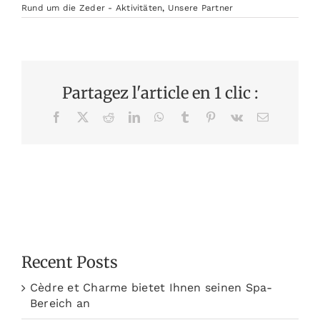
Rund um die Zeder - Aktivitäten
,
Unsere Partner
Partagez l'article en 1 clic :
Facebook
X
Reddit
LinkedIn
WhatsApp
Tumblr
Pinterest
Vk
Email
Recent Posts
Cèdre et Charme bietet Ihnen seinen Spa-
Bereich an