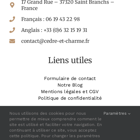
17 Grand Rue – 37320 Saint Branchs –
France
Français : 06 19 43 22 98
Anglais : +33 (0)6 32 15 19 31
contact@cedre-et-charme.fr
Liens utiles
Formulaire de contact
Notre Blog
Mentions légales et CGV
Politique de confidentialité
_______________________
Réservez votre chambre
Nous utilisons des cookies pour nous
Paramètres
permettre de mieux comprendre comment le
site est utilisé et faciliter votre navigation. En
continuant à utiliser ce site, vous acceptez
cette politique. Pour changer les paramètres