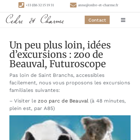
Passer
+33 (0)6 32 15 19 31
anne@cedre-et-charme.fr
au
contenu
Contact
Toggle
Navigat
Accueil
Un peu plus loin, idées
d’excursions : zoo de
Chambres
Beauval, Futuroscope
Pas loin de Saint Branchs, accessibles
Gîtes
facilement, nous vous proposons les excursions
familiales suivantes:
Activités
– Visiter le
zoo parc de Beauval
(à 48 minutes,
plein est, par A85)
Contact
Liens