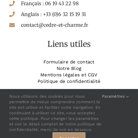
Français : 06 19 43 22 98
Anglais : +33 (0)6 32 15 19 31
contact@cedre-et-charme.fr
Liens utiles
Formulaire de contact
Notre Blog
Mentions légales et CGV
Politique de confidentialité
_______________________
Réservez votre chambre
Nous utilisons des cookies pour nous
Paramètres
permettre de mieux comprendre comment le
site est utilisé et faciliter votre navigation. En
continuant à utiliser ce site, vous acceptez
cette politique. Pour changer les paramètres
et voir le détail complet de notre politique de
confidentialité, merci de voir en dessous.
© Copyright 2022 |
Développé par Adesio