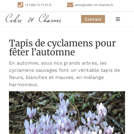
Passer
+33 (0)6 32 15 19 31
anne@cedre-et-charme.fr
au
contenu
Contact
Toggle
Navigat
Accueil
Tapis de cyclamens pour
fêter l’automne
Chambres
En automne, sous nos grands arbres, les
cyclamens sauvages font un véritable tapis de
Gîtes
fleurs, blanches et mauves, en mélange
harmonieux.
Activités
Contact
Liens