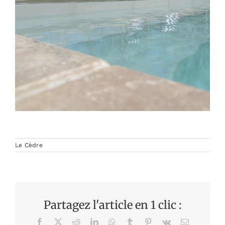
Le Cèdre
Partagez l'article en 1 clic :
Facebook
X
Reddit
LinkedIn
WhatsApp
Tumblr
Pinterest
Vk
Email