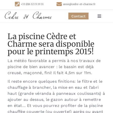
Passer
+33 (0)6 32 15 19 31
anne@cedre-et-charme.fr
au
contenu
Contact
Toggle
Navigat
Accueil
La piscine Cèdre et
Charme sera disponible
Chambres
pour le printemps 2015!
La météo favorable a permis à nos travaux de
Gîtes
piscine de bien avancer : le bassin est déjà
creusé, maçonné, fini! Il fait 4,5m sur 11m.
Activités
Il reste encore quelques finitions: le filtre et le
chauffage à brancher, la mise en eau et l’abri
haut (grande véranda à panneaux coulissants) à
Contact
ajouter au dessus, le gazon autour à remettre
en état… Et vous pourrez profiter de la piscine
chauffée couverte (ou ouverte!) après ou avant
Liens