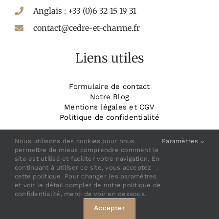
Anglais : +33 (0)6 32 15 19 31
contact@cedre-et-charme.fr
Liens utiles
Formulaire de contact
Notre Blog
Mentions légales et CGV
Politique de confidentialité
_______________________
Réservez votre chambre
Nous utilisons des cookies pour nous
Paramètres
permettre de mieux comprendre comment le
site est utilisé et faciliter votre navigation. En
continuant à utiliser ce site, vous acceptez
cette politique. Pour changer les paramètres
et voir le détail complet de notre politique de
confidentialité, merci de voir en dessous.
© Copyright 2022 |
Développé par Adesio
Accepter