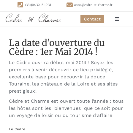
Passer
+33 (0)6 32 15 19 31
anne@cedre-et-charme.fr
au
contenu
Contact
Toggle
Navigat
Accueil
La date d’ouverture du
Cèdre : 1er Mai 2014 !
Chambres
Le Cèdre ouvrira début mai 2014 ! Soyez les
premiers à venir découvrir ce lieu privilégié,
Gîtes
excellente base pour découvrir la douce
Touraine, les châteaux de la Loire et ses sites
prestigieux!
Activités
Cèdre et Charme est ouvert toute l’année : tous
les hôtes sont les bienvenues que ce soit pour
Contact
un voyage de loisir ou du tourisme d’affaire
Le Cèdre
Liens