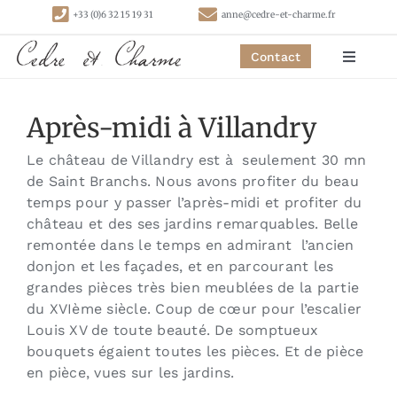
Passer
+33 (0)6 32 15 19 31
anne@cedre-et-charme.fr
au
contenu
Contact
Toggle
Navigat
Accueil
Après-midi à Villandry
Le château de Villandry est à seulement 30 mn
Chambres
de Saint Branchs. Nous avons profiter du beau
temps pour y passer l’après-midi et profiter du
Gîtes
château et des ses jardins remarquables. Belle
remontée dans le temps en admirant l’ancien
donjon et les façades, et en parcourant les
Activités
grandes pièces très bien meublées de la partie
du XVIème siècle. Coup de cœur pour l’escalier
Louis XV de toute beauté. De somptueux
Contact
bouquets égaient toutes les pièces. Et de pièce
en pièce, vues sur les jardins.
Liens